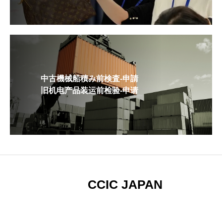
中古機械船積み前検査-申請
旧机电产品装运前检验-申请
CCIC JAPAN