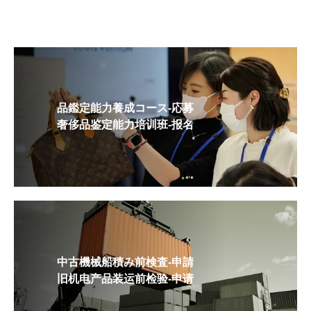
品鑑定能力養成コース-応募
奢侈品鉴定能力培训班-报名
中古機械船積み前検査-申請
旧机电产品装运前检验-申请