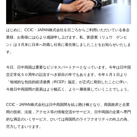
はじめに、CCIC・JAPAN株式会社を日ごろからご利用いただいている各企
業様、お客様には心より感謝申し上げます。私、劉彦賓（リュウ ゲンヒ
ン）は３月末に日本へ到着し社長に着任致しましたことをお知らせいたしま
す。
今日、日中両国は重要なビジネスパートナーとなっています。今年は日中国
交正常化５０周年の記念すべき節目の年でもあります。今年１月１日より
「地域的な包括的経済連携（RCEP）協定」が正式に発効したことに伴い、
今後日中両国間の貿易はより幅広く、より一層発展していくことでしょう。
CCIC・JAPAN株式会社は日中両国間を結ぶ懸け橋となり、両国政府と企業
間の技術、法規，アクセス等の情報交流やサービス、日中両国の企業へ専門
的な満足のいくサービス、ひいては両国民のライフクオリティの向上の為、
尽力してまいります。