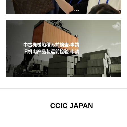
中古機械船積み前検査-申請
旧机电产品装运前检验-申请
CCIC JAPAN