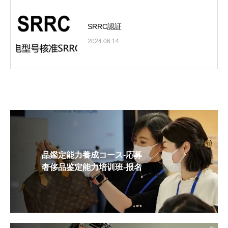
SRRC認証
2024.06.14
品鑑定能力養成コース-応募
奢侈品鉴定能力培训班-报名