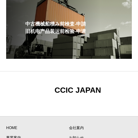
中古機械船積み前検査-申請
旧机电产品装运前检验-申请
CCIC JAPAN
HOME
会社案内
事業案内
お知らせ