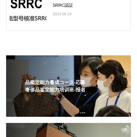
SRRC認証
2024.06.14
品鑑定能力養成コース-応募
奢侈品鉴定能力培训班-报名