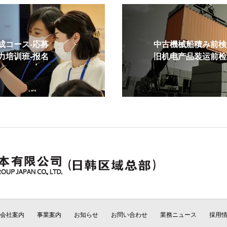
コース-応募
中古機械船積み前検査
培训班-报名
旧机电产品装运前检验
会社案内
事業案内
お知らせ
お問い合わせ
業務ニュース
採用