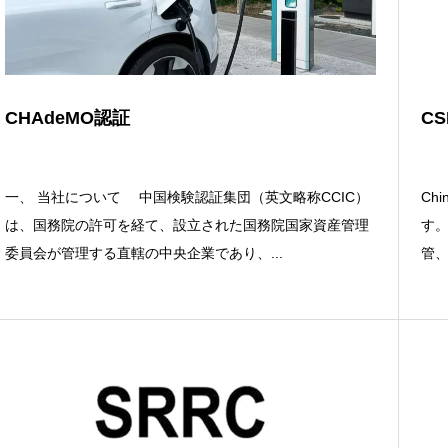
CHAdeMO認証
C
一、 当社について 中国検験認証集団（英文略称CCIC）
Chi
は、国務院の許可を経て、設立された国務院国家資産管理
す
委員会が管理する直轄の中央企業であり、...
管、