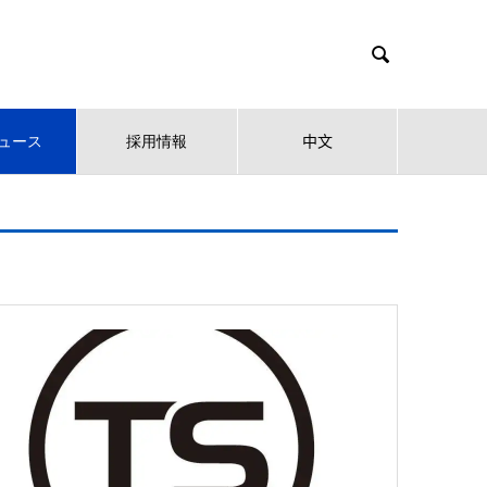

ュース
採用情報
中文