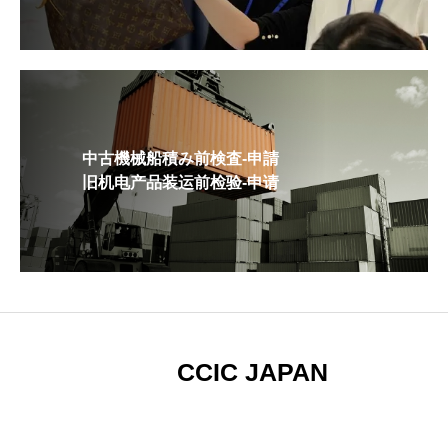
中古機械船積み前検査-申請
旧机电产品装运前检验-申请
CCIC JAPAN