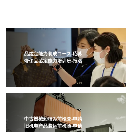
品鑑定能力養成コース-応募
奢侈品鉴定能力培训班-报名
中古機械船積み前検査-申請
旧机电产品装运前检验-申请