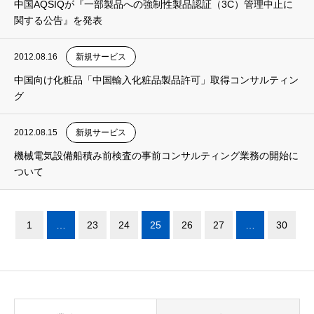
中国AQSIQが『一部製品への強制性製品認証（3C）管理中止に
関する公告』を発表
2012.08.16
新規サービス
中国向け化粧品「中国輸入化粧品製品許可」取得コンサルティン
グ
2012.08.15
新規サービス
機械電気設備船積み前検査の事前コンサルティング業務の開始に
ついて
1
…
23
24
25
26
27
…
30