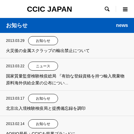
CCIC JAPAN

お知らせ
news
2013.03.29
お知らせ
火災後の金属スクラップの輸出禁止について
2013.03.22
ニュース
国家質量監督検験検疫総局 『有効な登録資格を持つ輸入廃棄物
原料海外供給企業の公布につい...
2013.03.17
お知らせ
北京出入境検験検疫局と提携備忘録を調印
2013.02.14
お知らせ
AQSIQ局長：CCICを世界ブランドに