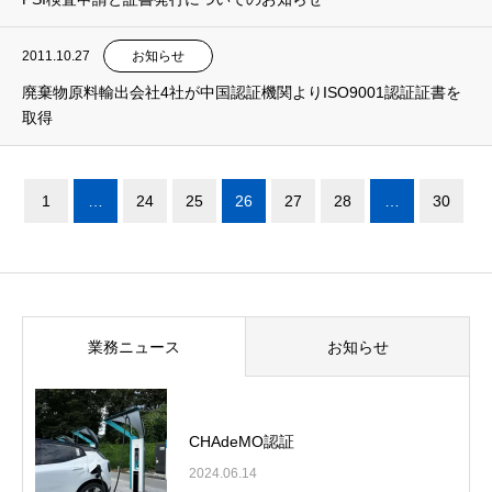
2011.10.27
お知らせ
廃棄物原料輸出会社4社が中国認証機関よりISO9001認証証書を
取得
1
…
24
25
26
27
28
…
30
業務ニュース
お知らせ
CHAdeMO認証
2024.06.14