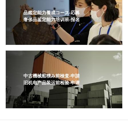
品鑑定能力養成コース-応募
奢侈品鉴定能力培训班-报名
中古機械船積み前検査-申請
旧机电产品装运前检验-申请