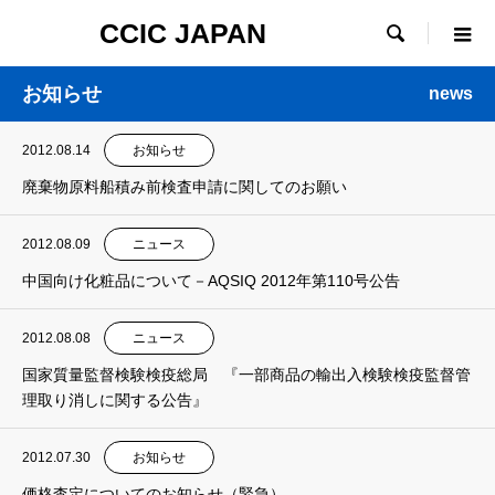
CCIC JAPAN

お知らせ
news
2012.08.14
お知らせ
廃棄物原料船積み前検査申請に関してのお願い
2012.08.09
ニュース
中国向け化粧品について－AQSIQ 2012年第110号公告
2012.08.08
ニュース
国家質量監督検験検疫総局 『一部商品の輸出入検験検疫監督管
理取り消しに関する公告』
2012.07.30
お知らせ
価格査定についてのお知らせ（緊急）