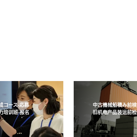
コース-応募
中古機械船積み前検査
培训班-报名
旧机电产品装运前检验