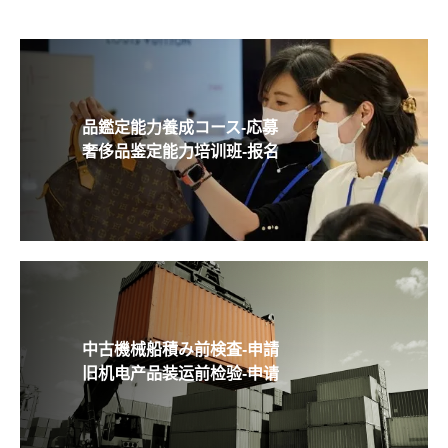
品鑑定能力養成コース-応募
奢侈品鉴定能力培训班-报名
中古機械船積み前検査-申請
旧机电产品装运前检验-申请