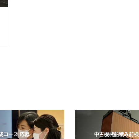
コース-応募
中古機械船積み前検査