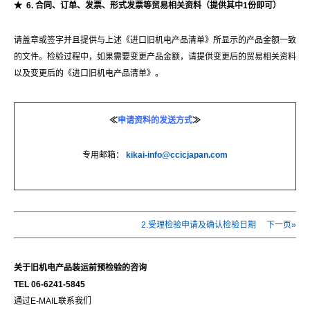
★
6.
合同、
订单
、
发
票、形式
发
票等
贸
易相关
资
料（
提供其中
1
份即可）
请盖章或签字并且提供与上述《进口旧机电产品清单》所显示的产品金额一致
的文件。检验过程中，如果需要变更产品金额，请提供变更后的贸易相关资料
以及变更后的《进口旧机电产品清单》。
≪
申
请资
料的
发
送方式
≫
专用邮箱：
kikai-info@ccicjapan.com
2.受理检验申请及确认检验日期 下一页»
关于旧机
电产
品装运前
预检验
的咨
询
TEL 06-6241-5845
通过E-MAIL联系我们