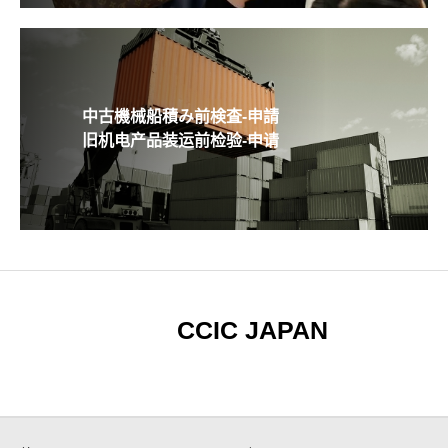
中古機械船積み前検査-申請
旧机电产品装运前检验-申请
CCIC JAPAN