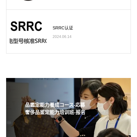
SRRC认证
2024.06.14
品鑑定能力養成コース-応募
奢侈品鉴定能力培训班-报名