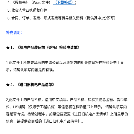
《授权书》（Word文件）
（下
载
格式）
；
收货人营业执照复印件
合同、订单、发票、形式发票等贸易相关资料（提供其中1份即可）
补
充
说
明
：
★
1
．《机
电产
品装运前（委托）
检验
申
请单
》
1.此文件上所需要填写的申请公司以及收货方的相关信息将在检验证书上显
示，请确认填写内容是否有误。
★
2
．《
进
口旧机
电产
品清
单
》
2,此文件上的产品名称，请用中文填写。产品名称、检验货物总金额、货币单
位、HS编码（仅限于工程机械）等信息将在检验证书上显示， 请确认填写内
容是否有误。检验过程中，如果需要变更《进口旧机电产品清单》上所显示的
信息，请提供变更后的《进口旧机电产品清单》。