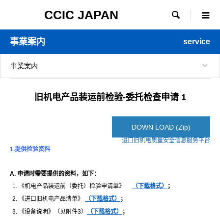
CCIC JAPAN

事業案内
service
事業案内
旧机电产品装运前检验-委托检查申请 1
DOWN LOAD (Zip)
进口旧机电质量安全信息服务平台
1.
提供
检验资
料
A.
申
请时
需要提供的
资
料，如下：
《机电产品装运前（委托）检验申请单》
（下
载
格式）
；
《进口旧机电产品清单》
（下
载
格式）
；
《设备说明》（见附件3）
（下
载
格式）
；