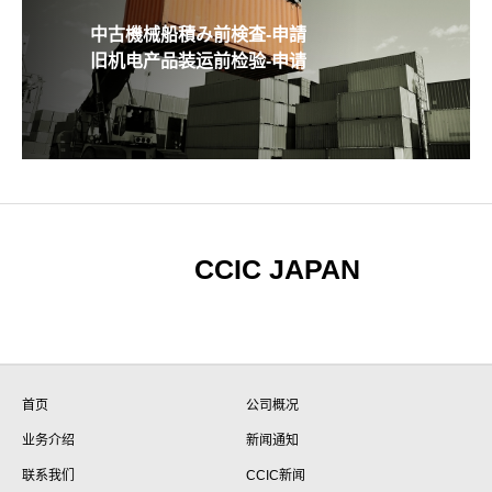
中古機械船積み前検査-申請
旧机电产品装运前检验-申请
CCIC JAPAN
首页
公司概况
业务介绍
新闻通知
联系我们
CCIC新闻