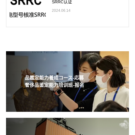
SRRC认证
2024.06.14
品鑑定能力養成コース-応募
奢侈品鉴定能力培训班-报名