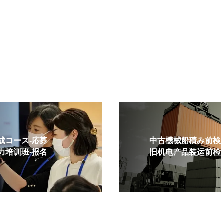
コース-応募
中古機械船積み前検査
培训班-报名
旧机电产品装运前检验