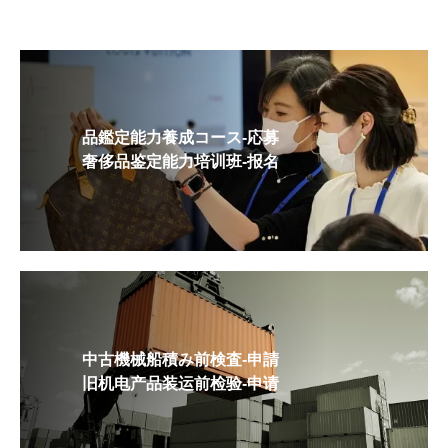
品鑑定能力養成コース-応募
奢侈品鉴定能力培训班-报名
中古機械船積み前検査-申請
旧机电产品装运前检验-申请