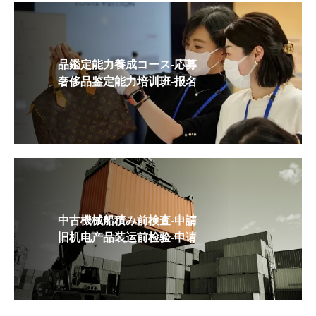
品鑑定能力養成コース-応募
奢侈品鉴定能力培训班-报名
中古機械船積み前検査-申請
旧机电产品装运前检验-申请