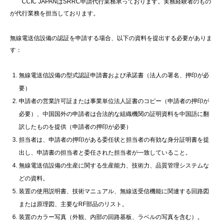
CCIC JAPANはSRRC申請代行業務承っております。実務経験者のもの
が代行業務を担当しております。
無線電送信設備の認証を申請する場合、以下の資料を提出する必要がありま
す：
無線電送信設備の型式認証申請書および承諾書（法人の署名、押印が必
要）
申請者の営業許可証または事業単位法人証書のコピー（申請者の押印が
必要）、中国国外の申請者は合法的な組織機関の証明資料を中国語に翻
訳したものを提供（申請者の押印が必要）
担当者は、申請者の押印がある委任状と担当者の有効な身分証明書を提
出し、申請書の担当者と委任された担当者が一致していること。
無線電送信設備の生産に関する生産能力、技術力、品質管理システムな
どの資料。
装置の使用説明書、技術マニュアル、無線送受信機能に関連する回路図
または原理図、主要なRF部品のリスト。
装置のカラー写真（外観、内部の回路基板、ラベルの写真を含む）。