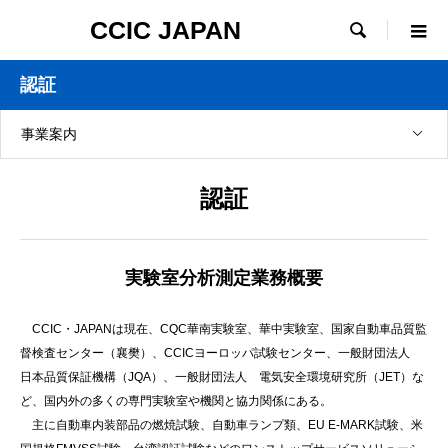
CCIC JAPAN

認証
事業案内
認証
実験室分析測定業務概要
CCIC・JAPANは現在、CQC華南実験室、華中実験室、国家自動車品質監
督検査センター（襄樊）、CCICヨーロッパ試験センター、一般財団法人
日本品質保証機構（JQA）、一般財団法人 電気安全環境研究所（JET）な
ど、国内外の多くの専門実験室や機関と協力関係にある。
主に自動車内装部品の燃焼試験、自動車ランプ類、EU E-MARK試験、米