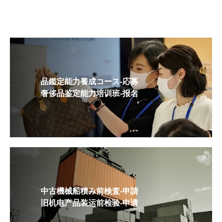
品鑑定能力養成コース-応募
奢侈品鉴定能力培训班-报名
中古機械船積み前検査-申請
旧机电产品装运前检验-申请