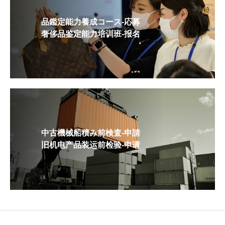
品鑑定能力養成コース-応募
奢侈品鉴定能力培训班-报名
中古機械船積み前検査-申請
旧机电产品装运前检验-申请