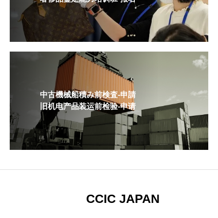
中古機械船積み前検査-申請
旧机电产品装运前检验-申请
CCIC JAPAN