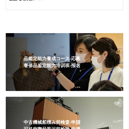
品鑑定能力養成コース-応募
奢侈品鉴定能力培训班-报名
中古機械船積み前検査-申請