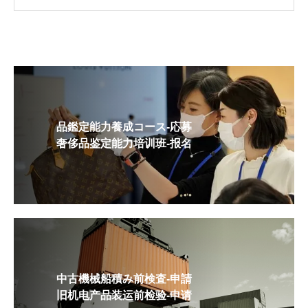
品鑑定能力養成コース-応募
奢侈品鉴定能力培训班-报名
中古機械船積み前検査-申請
旧机电产品装运前检验-申请