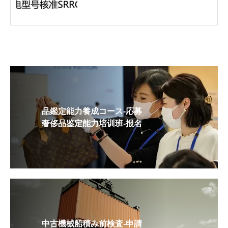
品鑑定能力養成コース-応募
奢侈品鉴定能力培训班-报名
中古機械船積み前検査-申請