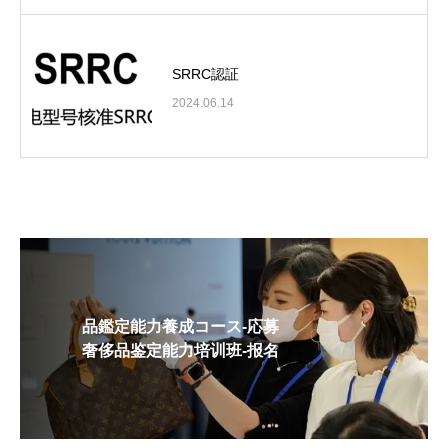
SRRC認証
2024.06.14
品鑑定能力養成コース-応募
奢侈品鉴定能力培训班-报名