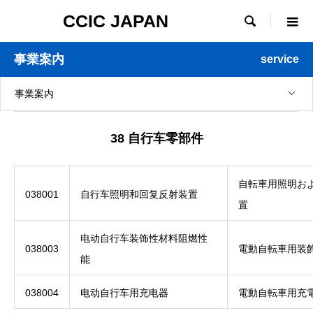
CCIC JAPAN

事業案内
service
事業案内
38 自行车零部件
自転車用照明お
038001
自行车照明和回复反射装置
置
电动自行车装饰性材料阻燃性
038003
電動自転車用装
能
038004
电动自行车用充电器
電動自転車用充