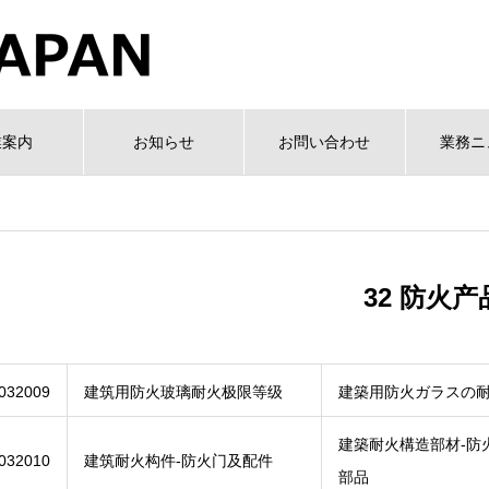
業案内
お知らせ
お問い合わせ
業務ニ
32 防火产
032009
建筑用防火玻璃耐火极限等级
建築用防火ガラスの
建築耐火構造部材-防
032010
建筑耐火构件-防火门及配件
部品