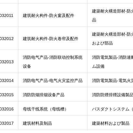
建築耐火構造部材-防
032011
建筑耐火构件-防火窗及配件
品
建築耐火構造部材-防
032012
建筑耐火构件-防火卷帘及配件
および部品
消防电气产品-消防联动控制系统
消防電気製品-消防連
032013
设备
ム設備
032014
消防电气产品-电气火灾监控产品
消防電気製品-電気火
032015
消防防烟排烟设备产品
消防防煙排煙設備製
032016
母线干线系统（母线槽）
バスダクトシステム
032017
建筑材料及制品
建築材料および製品