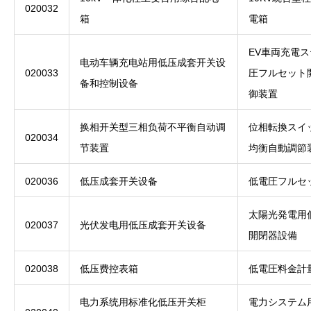
020032
箱
電箱
EV車両充電
电动车辆充电站用低压成套开关设
020033
圧フルセット
备和控制设备
御装置
换相开关型三相负荷不平衡自动调
位相転換スイ
020034
节装置
均衡自動調節
020036
低压成套开关设备
低電圧フルセ
太陽光発電用
020037
光伏发电用低压成套开关设备
開閉器設備
020038
低压费控表箱
低電圧料金計
电力系统用标准化低压开关柜
電力システム