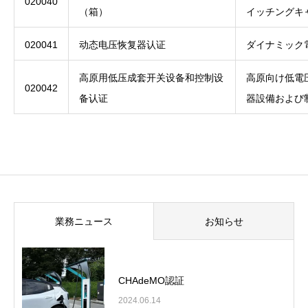
020040
（箱）
イッチングキ
020041
动态电压恢复器认证
ダイナミック
高原用低压成套开关设备和控制设
高原向け低電
020042
备认证
器設備および
業務ニュース
お知らせ
CHAdeMO認証
2024.06.14