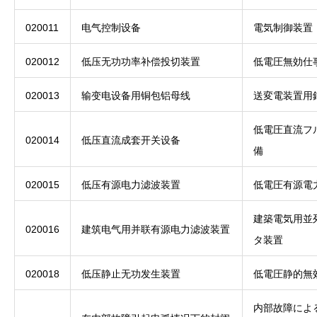
020011
电气控制设备
電気制御装置
020012
低压无功功率补偿投切装置
低電圧無効仕
020013
输变电设备用铜包铝母线
送変電装置用
低電圧直流フ
020014
低压直流成套开关设备
備
020015
低压有源电力滤波装置
低電圧有源電
建築電気用並
020016
建筑电气用并联有源电力滤波装置
タ装置
020018
低压静止无功发生装置
低電圧静的無
内部故障によ