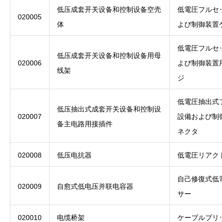
低压成套开关设备和控制设备空壳
低電圧フルセ
020005
体
よび制御装置
低電圧フルセ
低压成套开关设备和控制设备用母
020006
よび制御装置
线架
ジ
低電圧抽出式
低压抽出式成套开关设备和控制设
020007
設備および制
备主电路用接插件
ネクタ
020008
低压电抗器
低電圧リアク
自己修復式低
020009
自愈式低电压并联电容器
サー
020010
电缆桥架
ケーブルブリ