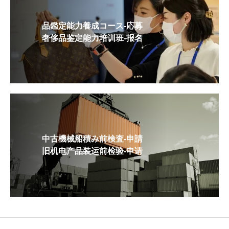
品鑑定能力養成コース-応募
奢侈品鉴定能力培训班-报名
中古機械船積み前検査-申請
旧机电产品装运前检验-申请