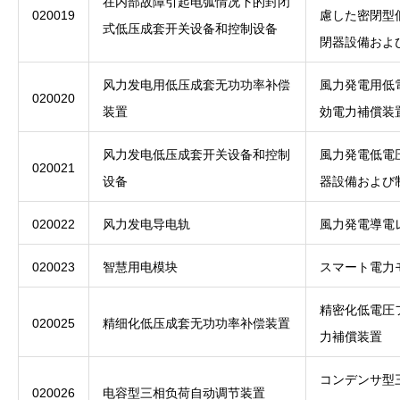
在内部故障引起电弧情况下的封闭
020019
慮した密閉型
式低压成套开关设备和控制设备
閉器設備およ
风力发电用低压成套无功功率补偿
風力発電用低
020020
装置
効電力補償装
风力发电低压成套开关设备和控制
風力発電低電
020021
设备
器設備および
020022
风力发电导电轨
風力発電導電
020023
智慧用电模块
スマート電力
精密化低電圧
020025
精细化低压成套无功功率补偿装置
力補償装置
コンデンサ型
020026
电容型三相负荷自动调节装置