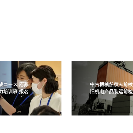
コース-応募
中古機械船積み前検査
培训班-报名
旧机电产品装运前检验