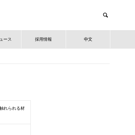

ュース
採用情報
中文
触れられる材