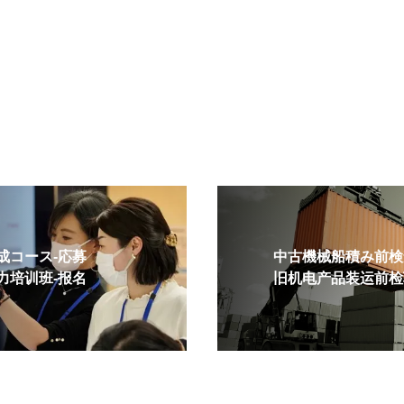
コース-応募
中古機械船積み前検査
培训班-报名
旧机电产品装运前检验