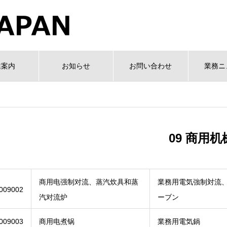
業案内
お知らせ
お問い合わせ
業務ニ
09 商用机
商用电强制对流、蒸汽炊具和蒸
業務用電気強制対流
009002
汽对流炉
ーブン
009003
商用电煮锅
業務用電気鍋