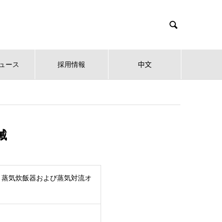

ュース
採用情報
中文
械
、蒸気炊飯器および蒸気対流オ