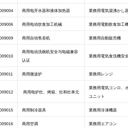
009004
商用电开水器和液体加热器
業務用電気湯沸かし
009006
商用电动饮食加工机械
業務用電動飲食加工
009009
商用自动售卖机
業務用自動販売機
商用电动洗碗机安全与电磁兼容
009010
業務用電気食洗機安全
认证
009011
商用微波炉
業務用レンジ
業務用電気コンロ、
009012
商用电炉灶、烤箱、灶和灶单元
ユニット
009015
商用制冷器具
業務用冷凍機器
009016
商用空调
業務用エアコン