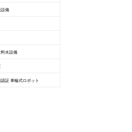
売設備
飲料水設備
証
認証 車輪式ロボット