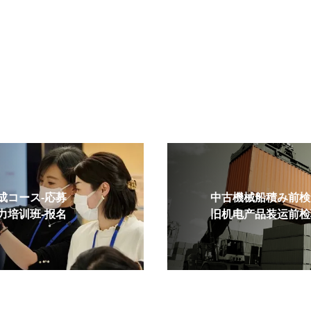
コース-応募
中古機械船積み前検査
培训班-报名
旧机电产品装运前检验