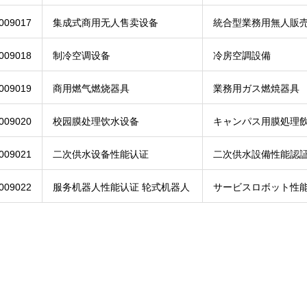
009017
集成式商用无人售卖设备
統合型業務用無人販
009018
制冷空调设备
冷房空調設備
009019
商用燃气燃烧器具
業務用ガス燃焼器具
009020
校园膜处理饮水设备
キャンパス用膜処理
009021
二次供水设备性能认证
二次供水設備性能認
009022
服务机器人性能认证 轮式机器人
サービスロボット性能