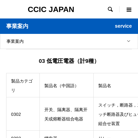
CCIC JAPAN

事業案内
service
事業案内
03 低電圧電器（計9種）
製品カテゴ
製品名（中国語）
製品名
リ
スイッチ，断路器，
开关、隔离器、隔离开
0302
ッチ断路器及びヒュ
关或熔断器组合电器
組合せ装置