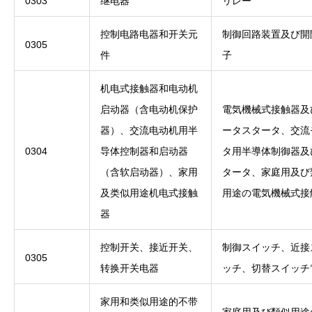
0303
继电器
リレー
控制电路电器和开关元
制御回路装置及び開
0305
件
子
机电式接触器和电动机
启动器（含电动机保护
電気機械式接触器及
器）、交流电动机用半
ータスタータ、交流
0304
导体控制器和启动器
タ用半導体制御器及
（含软启动器）、家用
タータ、家庭用及び
及类似用途机电式接触
用途の電気機械式接
器
控制开关、接近开关、
制御スイッチ、近接
0305
转换开关电器
ッチ、切替スイッチ
家用和类似用途的不带