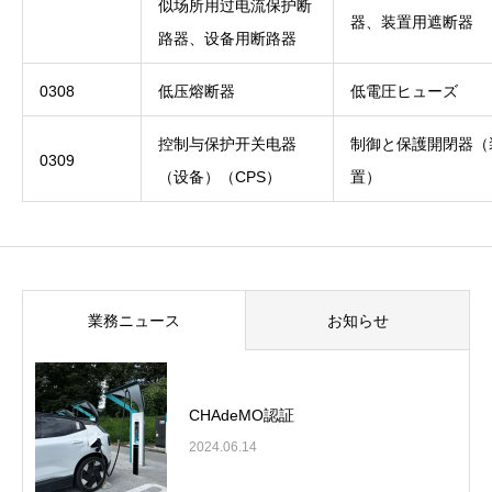
似场所用过电流保护断
器、装置用遮断器
路器、设备用断路器
0308
低压熔断器
低電圧ヒューズ
控制与保护开关电器
制御と保護開閉器（
0309
（设备）（CPS）
置）
業務ニュース
お知らせ
CHAdeMO認証
2024.06.14