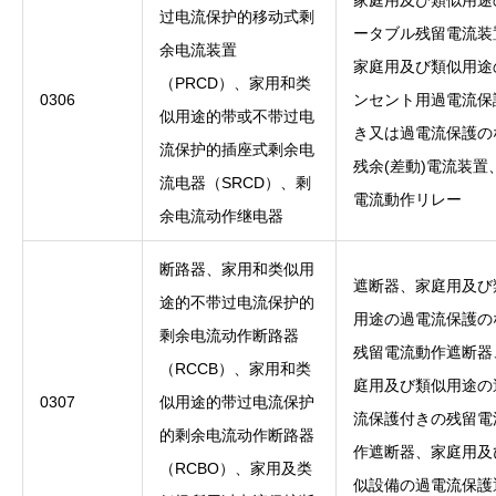
家庭用及び類似用途
过电流保护的移动式剩
ータブル残留電流装
余电流装置
家庭用及び類似用途
（PRCD）、家用和类
0306
ンセント用過電流保
似用途的带或不带过电
き又は過電流保護の
流保护的插座式剩余电
残余(差動)電流装置
流电器（SRCD）、剩
電流動作リレー
余电流动作继电器
断路器、家用和类似用
遮断器、家庭用及び
途的不带过电流保护的
用途の過電流保護の
剩余电流动作断路器
残留電流動作遮断器
（RCCB）、家用和类
庭用及び類似用途の
0307
似用途的带过电流保护
流保護付きの残留電
的剩余电流动作断路器
作遮断器、家庭用及
（RCBO）、家用及类
似設備の過電流保護