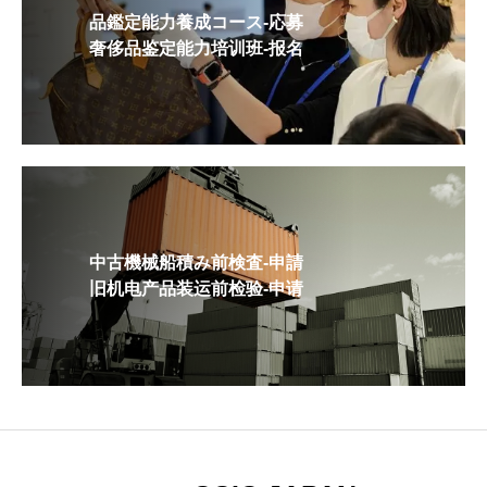
品鑑定能力養成コース-応募
奢侈品鉴定能力培训班-报名
中古機械船積み前検査-申請
旧机电产品装运前检验-申请