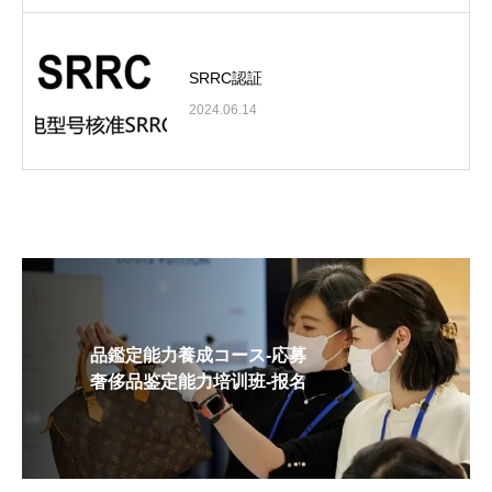
SRRC認証
2024.06.14
品鑑定能力養成コース-応募
奢侈品鉴定能力培训班-报名