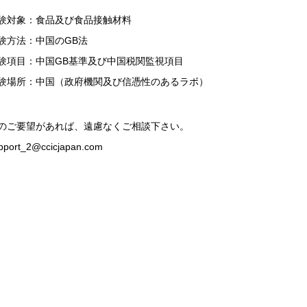
験対象：食品及び食品接触材料
験方法：中国のGB法
験項目：中国GB基準及び中国税関監視項目
験場所：中国（政府機関及び信憑性のあるラボ）
のご要望があれば、遠慮なくご相談下さい。
pport_2@ccicjapan.com