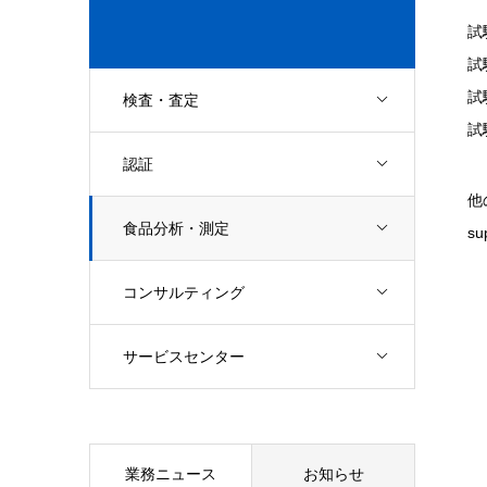
試
試
試
検査・査定
試
認証
他
食品分析・測定
su
コンサルティング
サービスセンター
業務ニュース
お知らせ