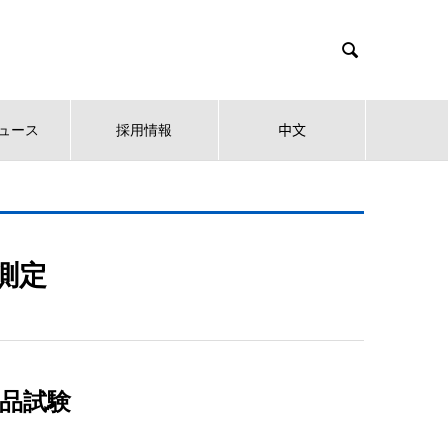

ュース
採用情報
中文
測定
食品試験