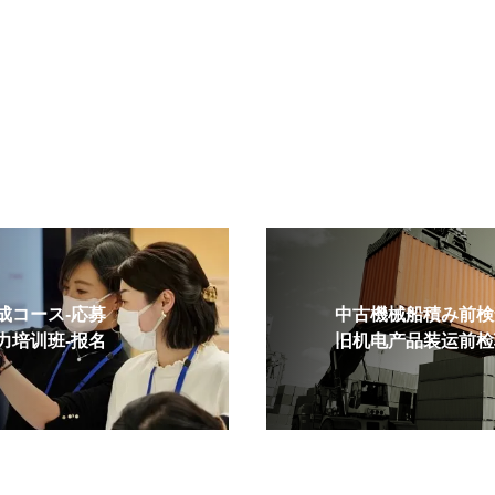
コース-応募
中古機械船積み前検査
培训班-报名
旧机电产品装运前检验