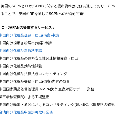
英国のSCPNとEUのCPNPに関する提出資料はほぼ共通しており、C
ることで、英国のRPを通じてSCPNへの登録が可能
CIC・JAPANの提供するサービス：
中国向け化粧品登録・届出(備案)申請
中国向け歯磨き粉届出(備案)申請
中国向け化粧品新原料申請
中国向け化粧品の原料安全性関連情報備案（届出）
中国向け化粧品効能性試験
中国向け化粧品法律法規コンサルティング
中国向け化粧品登録・届出(備案)内容の監査
中国国家薬品監督管理局(NMPA)海外査察対応サポート業務
第三者検査機関による工場監査
中国向け輸出・通関におけるコンサルティング(越境EC、GB規格の確認
台湾向け化粧品申請許可取得業務