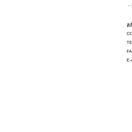
・
お
C
TE
FA
E-