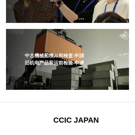
中古機械船積み前検査-申請
旧机电产品装运前检验-申请
CCIC JAPAN