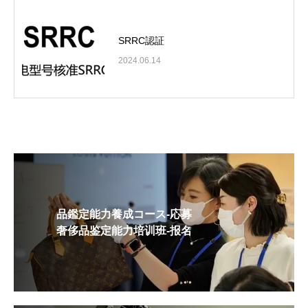
SRRC認証
2024.06.14
品鑑定能力養成コース-応募
奢侈品鉴定能力培训班-报名