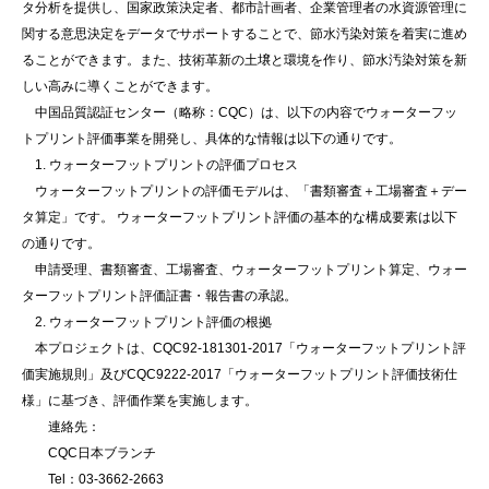
タ分析を提供し、国家政策決定者、都市計画者、企業管理者の水資源管理に
関する意思決定をデータでサポートすることで、節水汚染対策を着実に進め
ることができます。また、技術革新の土壌と環境を作り、節水汚染対策を新
しい高みに導くことができます。
中国品質認証センター（略称：CQC）は、以下の内容でウォーターフッ
トプリント評価事業を開発し、具体的な情報は以下の通りです。
1. ウォーターフットプリントの評価プロセス
ウォーターフットプリントの評価モデルは、「書類審査＋工場審査＋デー
タ算定」です。 ウォーターフットプリント評価の基本的な構成要素は以下
の通りです。
申請受理、書類審査、工場審査、ウォーターフットプリント算定、ウォー
ターフットプリント評価証書・報告書の承認。
2. ウォーターフットプリント評価の根拠
本プロジェクトは、CQC92-181301-2017「ウォーターフットプリント評
価実施規則」及びCQC9222-2017「ウォーターフットプリント評価技術仕
様」に基づき、評価作業を実施します。
連絡先：
CQC日本ブランチ
Tel：03-3662-2663