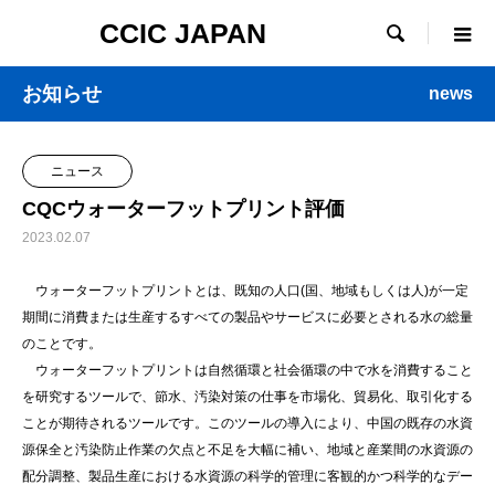
CCIC JAPAN

お知らせ
news
ニュース
CQCウォーターフットプリント評価
2023.02.07
ウォーターフットプリントとは、既知の人口(国、地域もしくは人)が一定
期間に消費または生産するすべての製品やサービスに必要とされる水の総量
のことです。
ウォーターフットプリントは自然循環と社会循環の中で水を消費すること
を研究するツールで、節水、汚染対策の仕事を市場化、貿易化、取引化する
ことが期待されるツールです。このツールの導入により、中国の既存の水資
源保全と汚染防止作業の欠点と不足を大幅に補い、地域と産業間の水資源の
配分調整、製品生産における水資源の科学的管理に客観的かつ科学的なデー