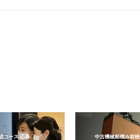
コース-応募
中古機械船積み前検査