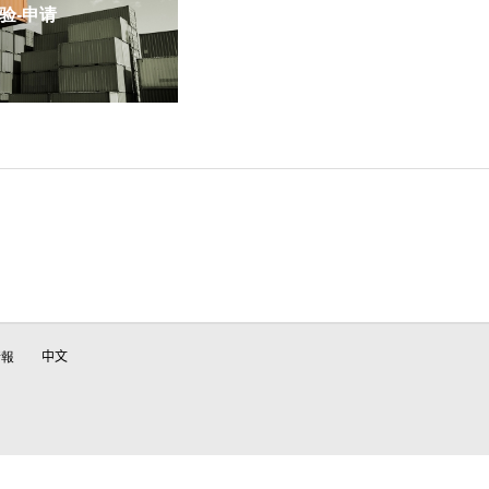
-申请
情報
中文