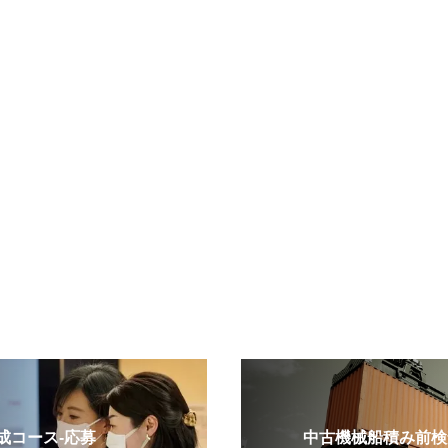
コース-応募
中古機械船積み前検査