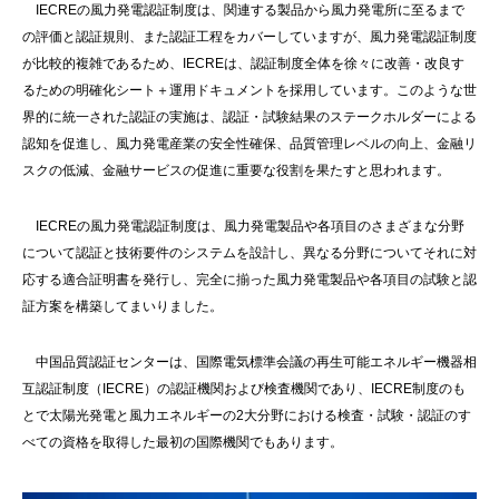
IECREの風力発電認証制度は、関連する製品から風力発電所に至るまで
の評価と認証規則、また認証工程をカバーしていますが、風力発電認証制度
が比較的複雑であるため、IECREは、認証制度全体を徐々に改善・改良す
るための明確化シート＋運用ドキュメントを採用しています。このような世
界的に統一された認証の実施は、認証・試験結果のステークホルダーによる
認知を促進し、風力発電産業の安全性確保、品質管理レベルの向上、金融リ
スクの低減、金融サービスの促進に重要な役割を果たすと思われます。
IECREの風力発電認証制度は、風力発電製品や各項目のさまざまな分野
について認証と技術要件のシステムを設計し、異なる分野についてそれに対
応する適合証明書を発行し、完全に揃った風力発電製品や各項目の試験と認
証方案を構築してまいりました。
中国品質認証センターは、国際電気標準会議の再生可能エネルギー機器相
互認証制度（IECRE）の認証機関および検査機関であり、IECRE制度のも
とで太陽光発電と風力エネルギーの2大分野における検査・試験・認証のす
べての資格を取得した最初の国際機関でもあります。