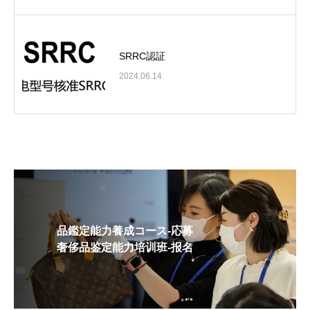
SRRC認証
2024.06.14
品鑑定能力養成コース-応募
奢侈品鉴定能力培训班-报名