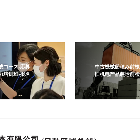
コース-応募
中古機械船積み前検査
培训班-报名
旧机电产品装运前检验