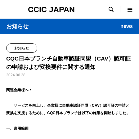
CCIC JAPAN

お知らせ
news
お知らせ
CQC日本ブランチ自動車認証同盟（CAV）認可証
の申請および変換要件に関する通知
2024.06.28
関連企業様へ：
サービスを向上し、企業様に自動車認証同盟（
CAV
）認可証の申請と
変換を支援するために、
CQC
日本ブランチは以下の施策を開始しました。
一、適用範囲