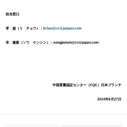
担当窓口
李 超（リ チョウ）：
lichao@ccicjanpan.com
宋 建新（ソウ ケンシン）：
songjianxin@ccicjapan.com
中国質量認証センター（
CQC
）日本ブランチ
2024
年
6
月
27
日