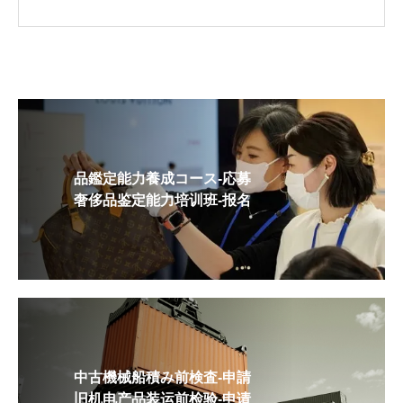
品鑑定能力養成コース-応募
奢侈品鉴定能力培训班-报名
中古機械船積み前検査-申請
旧机电产品装运前检验-申请