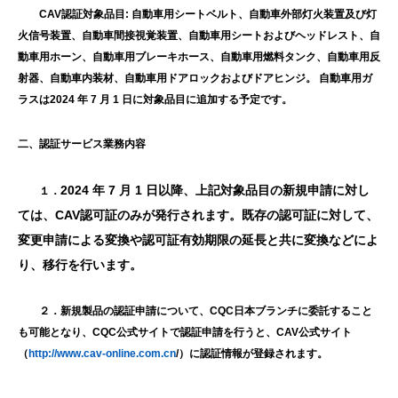
CAV
認証対象品目
:
自動車用シートベルト、自動車外部灯火装置及び灯
火信号装置、自動車間接視覚装置、自動車用シートおよびヘッドレスト、自
動車用ホーン、自動車用ブレーキホース、自動車用燃料タンク、自動車用反
射器、自動車内装材、自動車用ドアロックおよびドアヒンジ。 自動車用ガ
ラスは
2024
年
7
月
1
日に対象品目に追加する予定です。
二、認証サービス業務内容
2024
年
7
月
1
日以降、上記対象品目の新規申請に対し
１．
ては、
CAV
認可証のみが発行されます。既存の認可証に対して、
変更申請による変換や認可証有効期限の延長と共に変換などによ
り、移行を行います。
２．新規製品の認証申請について、
CQC
日本ブランチに委託すること
も可能となり、
CQC
公式サイトで認証申請を行うと、
CAV
公式サイト
（
http://www.cav-online.com.cn
/
）に認証情報が登録されます。