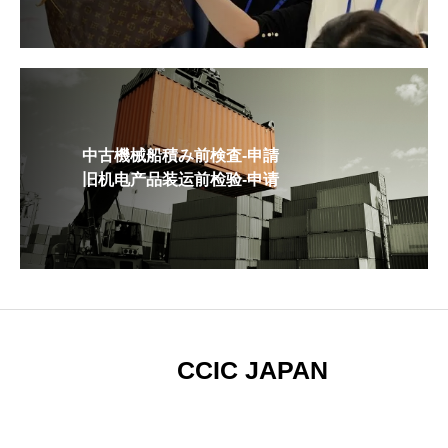
中古機械船積み前検査-申請
旧机电产品装运前检验-申请
CCIC JAPAN