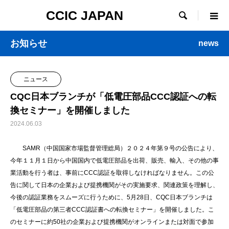
CCIC JAPAN

お知らせ
news
ニュース
CQC日本ブランチが「低電圧部品CCC認証への転
換セミナー」を開催しました
2024.06.03
SAMR（中国国家市場監督管理総局）２０２４年第９号の公告により、
今年１１月１日から中国国内で低電圧部品を出荷、販売、輸入、その他の事
業活動を行う者は、事前にCCC認証を取得しなければなりません。この公
告に関して日本の企業および提携機関がその実施要求、関連政策を理解し、
今後の認証業務をスムーズに行うために、5月28日、CQC日本ブランチは
「低電圧部品の第三者CCC認証書への転換セミナー」を開催しました。こ
のセミナーに約50社の企業および提携機関がオンラインまたは対面で参加