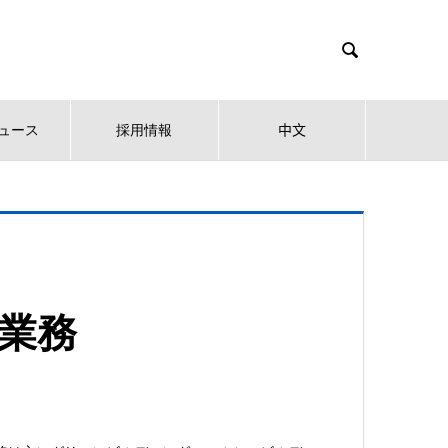

ュース
採用情報
中文
ス業務