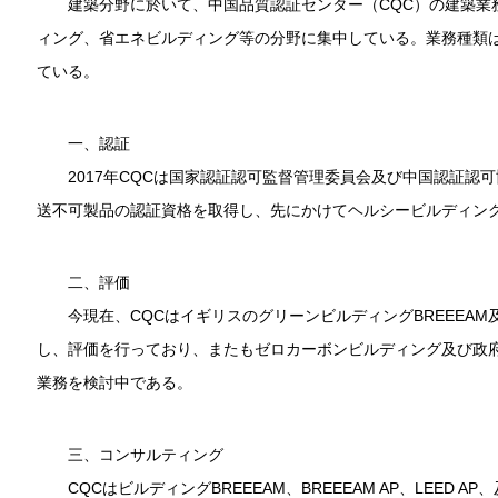
建築分野に於いて、中国品質認証センター（CQC）の建築業
ィング、省エネビルディング等の分野に集中している。業務種類
ている。
一、認証
2017年CQCは国家認証認可監督管理委員会及び中国認証認可協会
送不可製品の認証資格を取得し、先にかけてヘルシービルディン
二、評価
今現在、CQCはイギリスのグリーンビルディングBREEEAM
し、評価を行っており、またもゼロカーボンビルディング及び政
業務を検討中である。
三、コンサルティング
CQCはビルディングBREEEAM、BREEEAM AP、LEED 