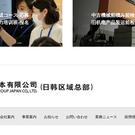
コース-応募
中古機械船積み前検査
培训班-报名
旧机电产品装运前检验
会社案内
事業案内
お知らせ
お問い合わせ
業務ニュース
採用
Copyright © CCIC JAPAN All Rights Reserved.