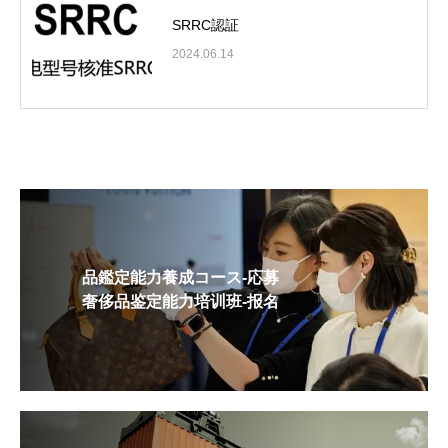
SRRC認証
2024.06.14
品鑑定能力養成コース-応募
奢侈品鉴定能力培训班-报名