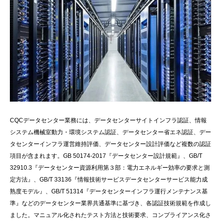
CQCデータセンター業務には、データセンターサイトインフラ認証、情報
システム機械室動力・環境システム認証、データセンター省エネ認証、デー
タセンターインフラ運営維持評価、データセンター設計評価など複数の認証
項目が含まれます。GB 50174‐2017『データセンター設計規範』、GB/T
32910.3『データセンター資源利用第３部：電力エネルギー効率の要求と測
定方法』、GB/T 33136『情報技術サービスデータセンターサービス能力成
熟度モデル』、GB/T 51314『データセンターインフラ運行メンテナンス基
準』などのデータセンター業界共通基準に基づき、各認証技術規範を作成し
ました。マニュアル化されたテスト方法と技術要求、コンプライアンス化さ