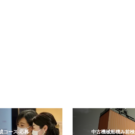
コース-応募
中古機械船積み前検査