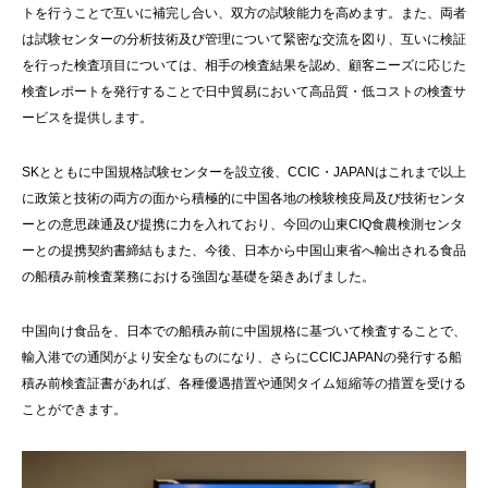
トを行うことで互いに補完し合い、双方の試験能力を高めます。また、両者
は試験センターの分析技術及び管理について緊密な交流を図り、互いに検証
を行った検査項目については、相手の検査結果を認め、顧客ニーズに応じた
検査レポートを発行することで日中貿易において高品質・低コストの検査サ
ービスを提供します。
SKとともに中国規格試験センターを設立後、CCIC・JAPANはこれまで以上
に政策と技術の両方の面から積極的に中国各地の検験検疫局及び技術センタ
ーとの意思疎通及び提携に力を入れており、今回の山東CIQ食農検測センタ
ーとの提携契約書締結もまた、今後、日本から中国山東省へ輸出される食品
の船積み前検査業務における強固な基礎を築きあげました。
中国向け食品を、日本での船積み前に中国規格に基づいて検査することで、
輸入港での通関がより安全なものになり、さらにCCICJAPANの発行する船
積み前検査証書があれば、各種優遇措置や通関タイム短縮等の措置を受ける
ことができます。