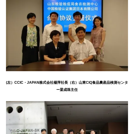
(左）CCIC・JAPAN株式会社楊萍社長（右）山東CIQ食品農産品検測センタ
ー梁成珠主任