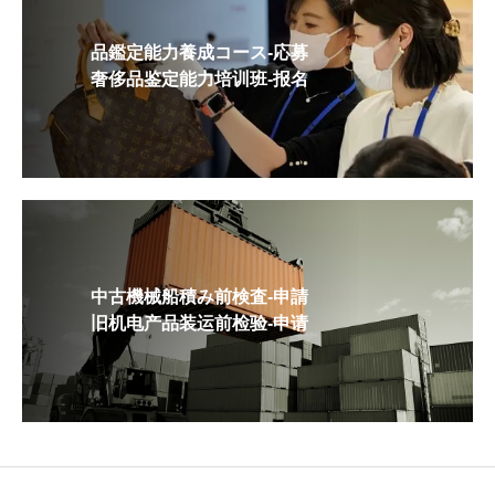
品鑑定能力養成コース-応募
奢侈品鉴定能力培训班-报名
中古機械船積み前検査-申請
旧机电产品装运前检验-申请