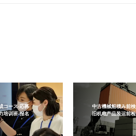
コース-応募
中古機械船積み前検査
培训班-报名
旧机电产品装运前检验