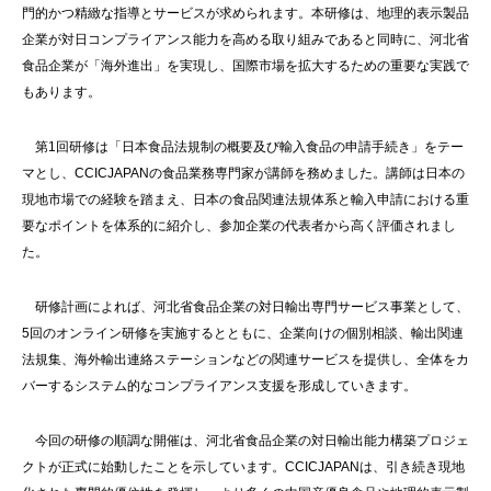
門的かつ精緻な指導とサービスが求められます。本研修は、地理的表示製品
企業が対日コンプライアンス能力を高める取り組みであると同時に、河北省
食品企業が「海外進出」を実現し、国際市場を拡大するための重要な実践で
もあります。
第1回研修は「日本食品法規制の概要及び輸入食品の申請手続き」をテー
マとし、CCICJAPANの食品業務専門家が講師を務めました。講師は日本の
現地市場での経験を踏まえ、日本の食品関連法規体系と輸入申請における重
要なポイントを体系的に紹介し、参加企業の代表者から高く評価されまし
た。
研修計画によれば、河北省食品企業の対日輸出専門サービス事業として、
5回のオンライン研修を実施するとともに、企業向けの個別相談、輸出関連
法規集、海外輸出連絡ステーションなどの関連サービスを提供し、全体をカ
バーするシステム的なコンプライアンス支援を形成していきます。
今回の研修の順調な開催は、河北省食品企業の対日輸出能力構築プロジェ
クトが正式に始動したことを示しています。CCICJAPANは、引き続き現地