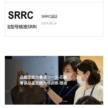
SRRC認証
2024.06.14
品鑑定能力養成コース-応募
奢侈品鉴定能力培训班-报名