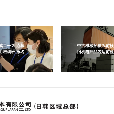
コース-応募
中古機械船積み前検査
培训班-报名
旧机电产品装运前检验