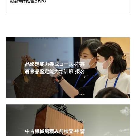
品鑑定能力養成コース-応募
奢侈品鉴定能力培训班-报名
中古機械船積み前検査-申請