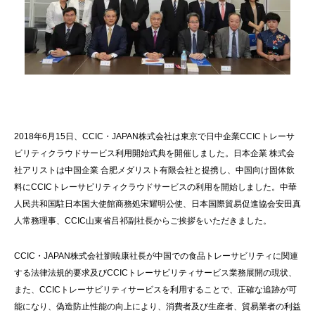
2018年6月15日、CCIC・JAPAN株式会社は東京で日中企業CCICトレーサ
ビリティクラウドサービス利用開始式典を開催しました。日本企業 株式会
社アリストは中国企業 合肥メダリスト有限会社と提携し、中国向け固体飲
料にCCICトレーサビリティクラウドサービスの利用を開始しました。中華
人民共和国駐日本国大使館商務処宋耀明公使、日本国際貿易促進協会安田真
人常務理事、CCIC山東省吕祁副社長からご挨拶をいただきました。
CCIC・JAPAN株式会社劉暁康社長が中国での食品トレーサビリティに関連
する法律法規的要求及びCCICトレーサビリティサービス業務展開の現状、
また、CCICトレーサビリティサービスを利用することで、正確な追跡が可
能になり、偽造防止性能の向上により、消費者及び生産者、貿易業者の利益