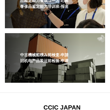
品鑑定能力養成コース-応募
奢侈品鉴定能力培训班-报名
中古機械船積み前検査-申請
旧机电产品装运前检验-申请
CCIC JAPAN